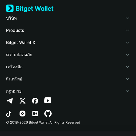
บริษัท
เกี่ยวกับ Bitget Wallet
Products
Blog
Crypto Card
Bitget Wallet X
Academy
Stablecoin Earn
นักพัฒนา
ความปลอดภัย
ข่าวสารด้านคริปโต
Payfi Crypto
เชื่อมต่อ Wallet
Protection Fund
เครื่องมือ
ศูนย์ช่วยเหลือ
Crypto Swap API
Bitget Wallet Pay
เทคโนโลยีความปลอดภัย
ซื้อคริปโต
สินทรัพย์
ติดต่อเรา
Altcoin Season Index
ลิสต์โปรเจกต์
การตรวจจับการอนุญาต
Arbitrum
กฎหมาย
ทรัพยากรข้อมูลของแบรนด์
Prediction Markets
การตรวจจับสัญญา
Avalanche
นโยบายความเป็นส่วนตัว
อาชีพ
DApp
การโอนเป็นชุด
Bitcoin
ข้อตกลงในการใช้บริการ
© 2018-2026 Bitget Wallet All Rights Reserved
การยืนยันช่องทางอย่างเป็นทางการ
Trade
BNB Chain
Risk Disclosure