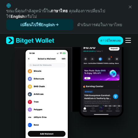
English
日本語
ขณะนี้คุณกำลังดูหน้านี้ใน
ภาษาไทย
คุณต้องการเปลี่ยนไป
ใช้
English
หรือไม่
Tiếng Việt
เปลี่ยนไปใช้English
ดำเนินการต่อในภาษาไทย
Русский
Español (Latinoamérica)
Türkçe
ดาวน์โหลดเลย
Italiano
Français
Deutsch
简体中文
繁體中文
Português (Portugal)
Bahasa Indonesia
ภาษาไทย
हिन्दी
বাংলা
Español
Português (Brasil)
Español (Argentina)