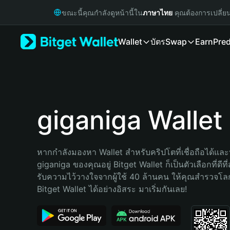
English
ขณะนี้คุณกำลังดูหน้านี้ใน
ภาษาไทย
คุณต้องการเปลี่ย
日本語
Tiếng Việt
Wallet
บัตร
Swap
Earn
Pred
Русский
Español (Latinoamérica)
Türkçe
Italiano
Français
Deutsch
giganiga Wallet
简体中文
繁體中文
Português (Portugal)
หากกำลังมองหา Wallet สำหรับคริปโตที่เชื่อถือได้และป
Bahasa Indonesia
giganiga ของคุณอยู่ Bitget Wallet ก็เป็นตัวเลือกที่ดีที
ภาษาไทย
รับความไว้วางใจจากผู้ใช้ 40 ล้านคน ให้คุณสำรวจโ
हिन्दी
Bitget Wallet ได้อย่างอิสระ มาเริ่มกันเลย!
বাংলা
Español
Português (Brasil)
Español (Argentina)