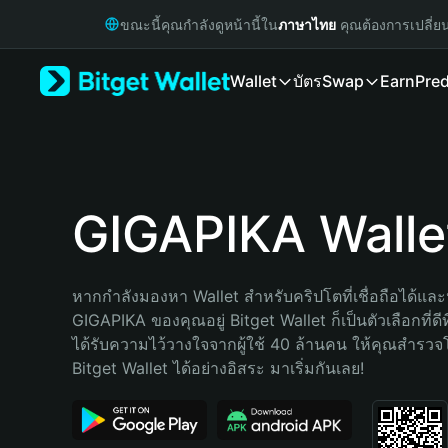
English
ขณะนี้คุณกำลังดูหน้านี้ใน
ภาษาไทย
คุณต้องการเปลี่ย
日本語
Tiếng Việt
Wallet
บัตร
Swap
Earn
Pred
Русский
Español (Latinoamérica)
Türkçe
Italiano
Français
Deutsch
GIGAPIKA Walle
简体中文
繁體中文
Português (Portugal)
หากกำลังมองหา Wallet สำหรับคริปโตที่เชื่อถือได้และป
Bahasa Indonesia
GIGAPIKA ของคุณอยู่ Bitget Wallet ก็เป็นตัวเลือกที่ดีท
ภาษาไทย
ได้รับความไว้วางใจจากผู้ใช้ 40 ล้านคน ให้คุณสำรว
हिन्दी
Bitget Wallet ได้อย่างอิสระ มาเริ่มกันเลย!
বাংলা
Español
Português (Brasil)
Español (Argentina)