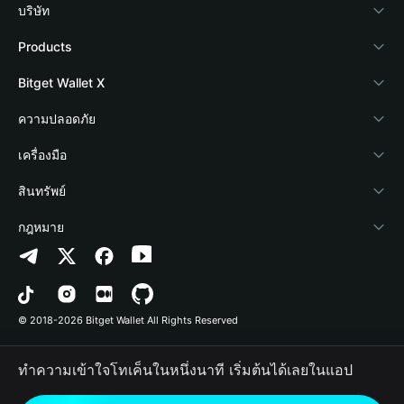
บริษัท
เกี่ยวกับ Bitget Wallet
Products
Blog
Crypto Card
Bitget Wallet X
Academy
Stablecoin Earn
นักพัฒนา
ความปลอดภัย
ข่าวสารด้านคริปโต
Payfi Crypto
เชื่อมต่อ Wallet
Protection Fund
เครื่องมือ
ศูนย์ช่วยเหลือ
Crypto Swap API
Bitget Wallet Pay
เทคโนโลยีความปลอดภัย
ซื้อคริปโต
สินทรัพย์
ติดต่อเรา
Altcoin Season Index
ลิสต์โปรเจกต์
การตรวจจับการอนุญาต
Arbitrum
กฎหมาย
ทรัพยากรข้อมูลของแบรนด์
Prediction Markets
การตรวจจับสัญญา
Avalanche
นโยบายความเป็นส่วนตัว
อาชีพ
DApp
การโอนเป็นชุด
Bitcoin
ข้อตกลงในการใช้บริการ
© 2018-2026 Bitget Wallet All Rights Reserved
การยืนยันช่องทางอย่างเป็นทางการ
Trade
BNB Chain
Risk Disclosure
ทำความเข้าใจโทเค็นในหนึ่งนาที เริ่มต้นได้เลยในแอป
RWA
Polygon