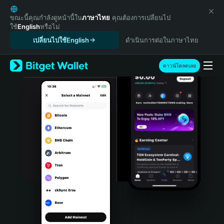
English
日本語
ขณะนี้คุณกำลังดูหน้านี้ใน
ภาษาไทย
คุณต้องการเปลี่ยนไป
ใช้
English
หรือไม่
Tiếng Việt
เปลี่ยนไปใช้English
ดำเนินการต่อในภาษาไทย
Русский
Español (Latinoamérica)
Türkçe
ดาวน์โหลดเลย
Italiano
Français
Deutsch
简体中文
繁體中文
Português (Portugal)
Bahasa Indonesia
ภาษาไทย
हिन्दी
বাংলা
Español
Português (Brasil)
Español (Argentina)