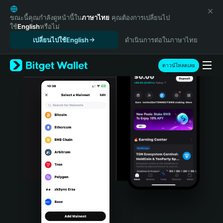
English
日本語
ขณะนี้คุณกำลังดูหน้านี้ใน
ภาษาไทย
คุณต้องการเปลี่ยนไป
ใช้
English
หรือไม่
Tiếng Việt
เปลี่ยนไปใช้English
ดำเนินการต่อในภาษาไทย
Русский
Español (Latinoamérica)
Türkçe
ดาวน์โหลดเลย
Italiano
Français
Deutsch
简体中文
繁體中文
Português (Portugal)
Bahasa Indonesia
ภาษาไทย
हिन्दी
বাংলা
Español
Português (Brasil)
Español (Argentina)