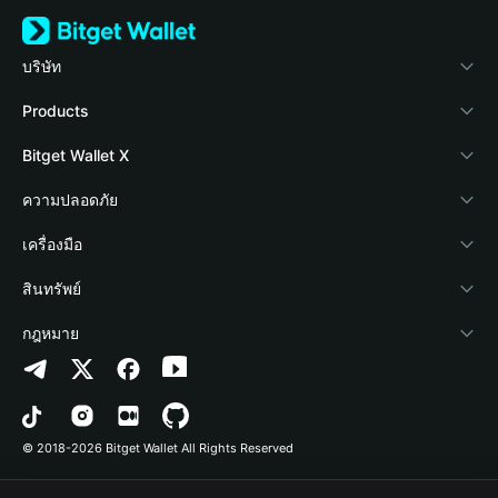
บริษัท
เกี่ยวกับ Bitget Wallet
Products
Blog
Crypto Card
Bitget Wallet X
Academy
Stablecoin Earn
นักพัฒนา
ความปลอดภัย
ข่าวสารด้านคริปโต
Payfi Crypto
เชื่อมต่อ Wallet
Protection Fund
เครื่องมือ
ศูนย์ช่วยเหลือ
Crypto Swap API
Bitget Wallet Pay
เทคโนโลยีความปลอดภัย
ซื้อคริปโต
สินทรัพย์
ติดต่อเรา
Altcoin Season Index
ลิสต์โปรเจกต์
การตรวจจับการอนุญาต
Arbitrum
กฎหมาย
ทรัพยากรข้อมูลของแบรนด์
Prediction Markets
การตรวจจับสัญญา
Avalanche
นโยบายความเป็นส่วนตัว
อาชีพ
DApp
การโอนเป็นชุด
Bitcoin
ข้อตกลงในการใช้บริการ
© 2018-2026 Bitget Wallet All Rights Reserved
การยืนยันช่องทางอย่างเป็นทางการ
Trade
BNB Chain
Risk Disclosure