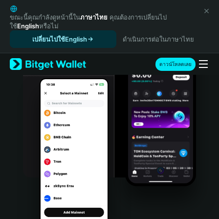
English
日本語
ขณะนี้คุณกำลังดูหน้านี้ใน
ภาษาไทย
คุณต้องการเปลี่ยนไป
ใช้
English
หรือไม่
Tiếng Việt
เปลี่ยนไปใช้English
ดำเนินการต่อในภาษาไทย
Русский
Español (Latinoamérica)
Türkçe
ดาวน์โหลดเลย
Italiano
Français
Deutsch
简体中文
繁體中文
Português (Portugal)
Bahasa Indonesia
ภาษาไทย
हिन्दी
বাংলা
Español
Português (Brasil)
Español (Argentina)