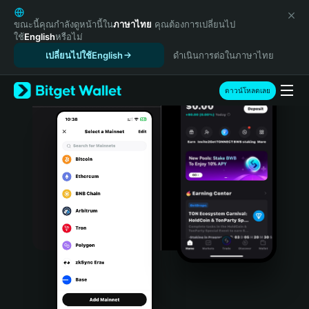
English
日本語
ขณะนี้คุณกำลังดูหน้านี้ใน
ภาษาไทย
คุณต้องการเปลี่ยนไป
ใช้
English
หรือไม่
Tiếng Việt
เปลี่ยนไปใช้English
ดำเนินการต่อในภาษาไทย
Русский
Español (Latinoamérica)
Türkçe
ดาวน์โหลดเลย
Italiano
Français
Deutsch
简体中文
繁體中文
Português (Portugal)
Bahasa Indonesia
ภาษาไทย
हिन्दी
বাংলা
Español
Português (Brasil)
Español (Argentina)