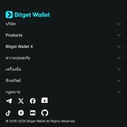
บริษัท
เกี่ยวกับ Bitget Wallet
Products
Blog
Crypto Card
Bitget Wallet X
Academy
Stablecoin Earn
นักพัฒนา
ความปลอดภัย
ข่าวสารด้านคริปโต
Payfi Crypto
เชื่อมต่อ Wallet
Protection Fund
เครื่องมือ
ศูนย์ช่วยเหลือ
Crypto Swap API
Bitget Wallet Pay
เทคโนโลยีความปลอดภัย
ซื้อคริปโต
สินทรัพย์
ติดต่อเรา
Altcoin Season Index
ลิสต์โปรเจกต์
การตรวจจับการอนุญาต
Arbitrum
กฎหมาย
ทรัพยากรข้อมูลของแบรนด์
Prediction Markets
การตรวจจับสัญญา
Avalanche
นโยบายความเป็นส่วนตัว
อาชีพ
DApp
การโอนเป็นชุด
Bitcoin
ข้อตกลงในการใช้บริการ
© 2018-2026 Bitget Wallet All Rights Reserved
การยืนยันช่องทางอย่างเป็นทางการ
Trade
BNB Chain
Risk Disclosure