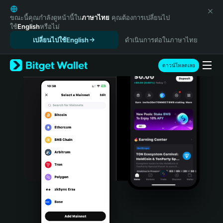
English
日本語
ขณะนี้คุณกำลังดูหน้านี้ใน
ภาษาไทย
คุณต้องการเปลี่ยนไป
ใช้
English
หรือไม่
Tiếng Việt
เปลี่ยนไปใช้English
ดำเนินการต่อในภาษาไทย
Русский
Español (Latinoamérica)
Türkçe
ดาวน์โหลดเลย
Italiano
Français
Deutsch
简体中文
繁體中文
Português (Portugal)
Bahasa Indonesia
ภาษาไทย
हिन्दी
বাংলা
Español
Português (Brasil)
Español (Argentina)