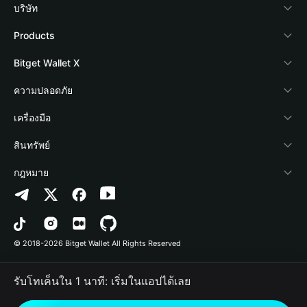
บริษัท
เกี่ยวกับ Bitget Wallet
Products
Blog
Crypto Card
Bitget Wallet X
Academy
Stablecoin Earn
นักพัฒนา
ความปลอดภัย
ข่าวสารด้านคริปโต
Payfi Crypto
เชื่อมต่อ Wallet
Protection Fund
เครื่องมือ
ศูนย์ช่วยเหลือ
Crypto Swap API
Bitget Wallet Pay
เทคโนโลยีความปลอดภัย
ซื้อคริปโต
สินทรัพย์
ติดต่อเรา
Altcoin Season Index
ลิสต์โปรเจกต์
การตรวจจับการอนุญาต
Arbitrum
กฎหมาย
ทรัพยากรข้อมูลของแบรนด์
Prediction Markets
การตรวจจับสัญญา
Avalanche
นโยบายความเป็นส่วนตัว
อาชีพ
DApp
การโอนเป็นชุด
Bitcoin
ข้อตกลงในการใช้บริการ
© 2018-2026 Bitget Wallet All Rights Reserved
การยืนยันช่องทางอย่างเป็นทางการ
Trade
BNB Chain
Risk Disclosure
รับโทเค็นใน 1 นาที: เริ่มในแอปได้เลย
RWA
Polygon