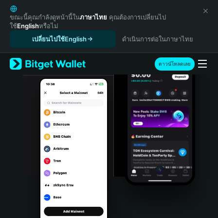
English
日本語
ขณะนี้คุณกำลังดูหน้านี้ใน
ภาษาไทย
คุณต้องการเปลี่ยนไป
ใช้
English
หรือไม่
Tiếng Việt
เปลี่ยนไปใช้English
ดำเนินการต่อในภาษาไทย
Русский
Español (Latinoamérica)
Türkçe
ดาวน์โหลดเลย
Italiano
Français
Deutsch
简体中文
繁體中文
Português (Portugal)
Bahasa Indonesia
ภาษาไทย
हिन्दी
বাংলা
Español
Português (Brasil)
Español (Argentina)