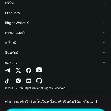
บริษัท
เกี่ยวกับ Bitget Wallet
Products
Blog
Crypto Card
Bitget Wallet X
Academy
Stablecoin Earn
นักพัฒนา
ความปลอดภัย
ข่าวสารด้านคริปโต
Payfi Crypto
เชื่อมต่อ Wallet
Protection Fund
เครื่องมือ
ศูนย์ช่วยเหลือ
Crypto Swap API
Bitget Wallet Pay
เทคโนโลยีความปลอดภัย
ซื้อคริปโต
สินทรัพย์
ติดต่อเรา
Altcoin Season Index
ลิสต์โปรเจกต์
การตรวจจับการอนุญาต
Arbitrum
กฎหมาย
ทรัพยากรข้อมูลของแบรนด์
Prediction Markets
การตรวจจับสัญญา
Avalanche
นโยบายความเป็นส่วนตัว
อาชีพ
DApp
การโอนเป็นชุด
Bitcoin
ข้อตกลงในการใช้บริการ
© 2018-2026 Bitget Wallet All Rights Reserved
การยืนยันช่องทางอย่างเป็นทางการ
Trade
BNB Chain
Risk Disclosure
ทำความเข้าใจโทเค็นในหนึ่งนาที เริ่มต้นได้เลยในแอป
RWA
Polygon