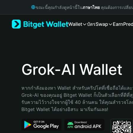
English
ขณะนี้คุณกำลังดูหน้านี้ใน
ภาษาไทย
คุณต้องการเปลี่ย
日本語
Tiếng Việt
Wallet
บัตร
Swap
Earn
Pred
Русский
Español (Latinoamérica)
Türkçe
Italiano
Français
Deutsch
Grok-AI Wallet
简体中文
繁體中文
Português (Portugal)
หากกำลังมองหา Wallet สำหรับคริปโตที่เชื่อถือได้และป
Bahasa Indonesia
Grok-AI ของคุณอยู่ Bitget Wallet ก็เป็นตัวเลือกที่ดีที่
ภาษาไทย
รับความไว้วางใจจากผู้ใช้ 40 ล้านคน ให้คุณสำรวจโ
हिन्दी
Bitget Wallet ได้อย่างอิสระ มาเริ่มกันเลย!
বাংলা
Español
Português (Brasil)
Español (Argentina)