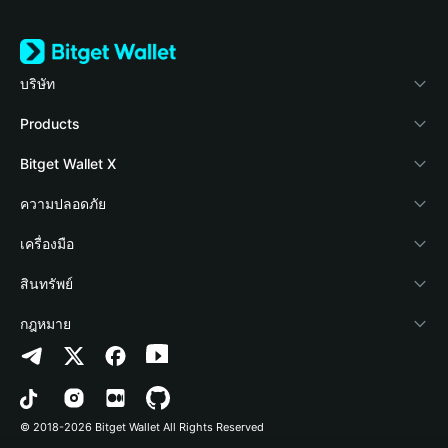
บริษัท
เกี่ยวกับ Bitget Wallet
Products
Blog
Crypto Card
Bitget Wallet X
Academy
Stablecoin Earn
นักพัฒนา
ความปลอดภัย
ข่าวสารด้านคริปโต
Payfi Crypto
เชื่อมต่อ Wallet
Protection Fund
เครื่องมือ
ศูนย์ช่วยเหลือ
Crypto Swap API
Bitget Wallet Pay
เทคโนโลยีความปลอดภัย
ซื้อคริปโต
สินทรัพย์
ติดต่อเรา
Altcoin Season Index
ลิสต์โปรเจกต์
การตรวจจับการอนุญาต
Arbitrum
กฎหมาย
ทรัพยากรข้อมูลของแบรนด์
Prediction Markets
การตรวจจับสัญญา
Avalanche
นโยบายความเป็นส่วนตัว
อาชีพ
DApp
การโอนเป็นชุด
Bitcoin
ข้อตกลงในการใช้บริการ
© 2018-2026 Bitget Wallet All Rights Reserved
การยืนยันช่องทางอย่างเป็นทางการ
Trade
BNB Chain
Risk Disclosure