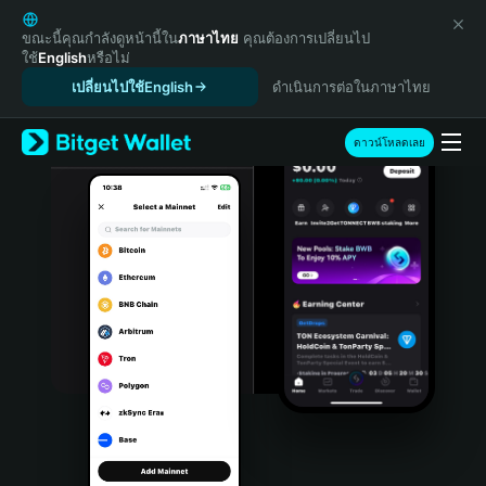
English
日本語
ขณะนี้คุณกำลังดูหน้านี้ใน
ภาษาไทย
คุณต้องการเปลี่ยนไป
ใช้
English
หรือไม่
Tiếng Việt
เปลี่ยนไปใช้English
ดำเนินการต่อในภาษาไทย
Русский
Español (Latinoamérica)
Türkçe
ดาวน์โหลดเลย
Italiano
Français
Deutsch
简体中文
繁體中文
Português (Portugal)
Bahasa Indonesia
ภาษาไทย
हिन्दी
বাংলা
Español
Português (Brasil)
Español (Argentina)