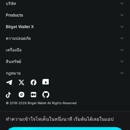
บริษัท
เกี่ยวกับ Bitget Wallet
Products
Blog
Crypto Card
Bitget Wallet X
Academy
Stablecoin Earn
นักพัฒนา
ความปลอดภัย
ข่าวสารด้านคริปโต
Payfi Crypto
เชื่อมต่อ Wallet
Protection Fund
เครื่องมือ
ศูนย์ช่วยเหลือ
Crypto Swap API
Bitget Wallet Pay
เทคโนโลยีความปลอดภัย
ซื้อคริปโต
สินทรัพย์
ติดต่อเรา
Altcoin Season Index
ลิสต์โปรเจกต์
การตรวจจับการอนุญาต
Arbitrum
กฎหมาย
ทรัพยากรข้อมูลของแบรนด์
Prediction Markets
การตรวจจับสัญญา
Avalanche
นโยบายความเป็นส่วนตัว
อาชีพ
DApp
การโอนเป็นชุด
Bitcoin
ข้อตกลงในการใช้บริการ
© 2018-2026 Bitget Wallet All Rights Reserved
การยืนยันช่องทางอย่างเป็นทางการ
Trade
BNB Chain
Risk Disclosure
ทำความเข้าใจโทเค็นในหนึ่งนาที เริ่มต้นได้เลยในแอป
RWA
Polygon