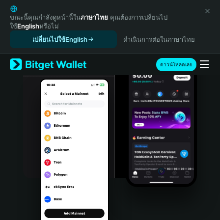
English
日本語
ขณะนี้คุณกำลังดูหน้านี้ใน
ภาษาไทย
คุณต้องการเปลี่ยนไป
ใช้
English
หรือไม่
Tiếng Việt
เปลี่ยนไปใช้English
ดำเนินการต่อในภาษาไทย
Русский
Español (Latinoamérica)
Türkçe
ดาวน์โหลดเลย
Italiano
Français
Deutsch
简体中文
繁體中文
Português (Portugal)
Bahasa Indonesia
ภาษาไทย
हिन्दी
বাংলা
Español
Português (Brasil)
Español (Argentina)