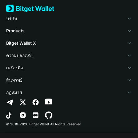
บริษัท
เกี่ยวกับ Bitget Wallet
Products
Blog
Crypto Card
Bitget Wallet X
Academy
Stablecoin Earn
นักพัฒนา
ความปลอดภัย
ข่าวสารด้านคริปโต
Payfi Crypto
เชื่อมต่อ Wallet
Protection Fund
เครื่องมือ
ศูนย์ช่วยเหลือ
Crypto Swap API
Bitget Wallet Pay
เทคโนโลยีความปลอดภัย
ซื้อคริปโต
สินทรัพย์
ติดต่อเรา
Altcoin Season Index
ลิสต์โปรเจกต์
การตรวจจับการอนุญาต
Arbitrum
กฎหมาย
ทรัพยากรข้อมูลของแบรนด์
Prediction Markets
การตรวจจับสัญญา
Avalanche
นโยบายความเป็นส่วนตัว
อาชีพ
DApp
การโอนเป็นชุด
Bitcoin
ข้อตกลงในการใช้บริการ
© 2018-2026 Bitget Wallet All Rights Reserved
การยืนยันช่องทางอย่างเป็นทางการ
Trade
BNB Chain
Risk Disclosure