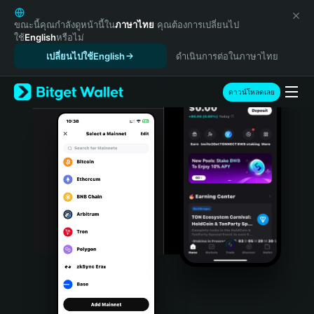
English
日本語
ขณะนี้คุณกำลังดูหน้านี้ใน
ภาษาไทย
คุณต้องการเปลี่ยนไป
ใช้
English
หรือไม่
Tiếng Việt
เปลี่ยนไปใช้English
ดำเนินการต่อในภาษาไทย
Русский
Español (Latinoamérica)
Türkçe
ดาวน์โหลดเลย
Italiano
Français
Deutsch
简体中文
繁體中文
Português (Portugal)
Bahasa Indonesia
ภาษาไทย
हिन्दी
বাংলা
Español
Português (Brasil)
Español (Argentina)