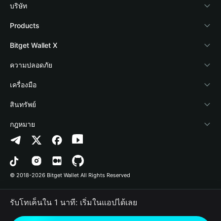
บริษัท
เกี่ยวกับ Bitget Wallet
Products
Blog
Crypto Card
Bitget Wallet X
Academy
Stablecoin Earn
นักพัฒนา
ความปลอดภัย
ข่าวสารด้านคริปโต
Payfi Crypto
เชื่อมต่อ Wallet
Protection Fund
เครื่องมือ
ศูนย์ช่วยเหลือ
Crypto Swap API
Bitget Wallet Pay
เทคโนโลยีความปลอดภัย
ซื้อคริปโต
สินทรัพย์
ติดต่อเรา
Altcoin Season Index
ลิสต์โปรเจกต์
การตรวจจับการอนุญาต
Arbitrum
กฎหมาย
ทรัพยากรข้อมูลของแบรนด์
Prediction Markets
การตรวจจับสัญญา
Avalanche
นโยบายความเป็นส่วนตัว
อาชีพ
DApp
การโอนเป็นชุด
Bitcoin
ข้อตกลงในการใช้บริการ
© 2018-2026 Bitget Wallet All Rights Reserved
การยืนยันช่องทางอย่างเป็นทางการ
Trade
BNB Chain
Risk Disclosure
รับโทเค็นใน 1 นาที: เริ่มในแอปได้เลย
RWA
Polygon