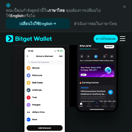
English
日本語
ขณะนี้คุณกำลังดูหน้านี้ใน
ภาษาไทย
คุณต้องการเปลี่ยนไป
ใช้
English
หรือไม่
Tiếng Việt
เปลี่ยนไปใช้English
ดำเนินการต่อในภาษาไทย
Русский
Español (Latinoamérica)
Türkçe
ดาวน์โหลดเลย
Italiano
Français
Deutsch
简体中文
繁體中文
Português (Portugal)
Bahasa Indonesia
ภาษาไทย
हिन्दी
বাংলা
Español
Português (Brasil)
Español (Argentina)