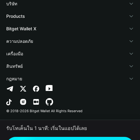
บริษัท
เกี่ยวกับ Bitget Wallet
Products
Blog
Crypto Card
Bitget Wallet X
Academy
Stablecoin Earn
นักพัฒนา
ความปลอดภัย
ข่าวสารด้านคริปโต
Payfi Crypto
เชื่อมต่อ Wallet
Protection Fund
เครื่องมือ
ศูนย์ช่วยเหลือ
Crypto Swap API
Bitget Wallet Pay
เทคโนโลยีความปลอดภัย
ซื้อคริปโต
สินทรัพย์
ติดต่อเรา
Altcoin Season Index
ลิสต์โปรเจกต์
การตรวจจับการอนุญาต
Arbitrum
กฎหมาย
ทรัพยากรข้อมูลของแบรนด์
Prediction Markets
การตรวจจับสัญญา
Avalanche
นโยบายความเป็นส่วนตัว
อาชีพ
DApp
การโอนเป็นชุด
Bitcoin
ข้อตกลงในการใช้บริการ
© 2018-2026 Bitget Wallet All Rights Reserved
การยืนยันช่องทางอย่างเป็นทางการ
Trade
BNB Chain
Risk Disclosure
รับโทเค็นใน 1 นาที: เริ่มในแอปได้เลย
RWA
Polygon