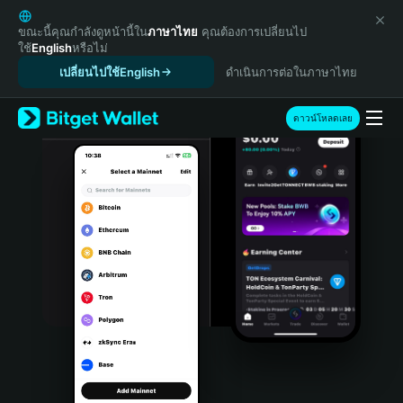
English
日本語
ขณะนี้คุณกำลังดูหน้านี้ใน
ภาษาไทย
คุณต้องการเปลี่ยนไป
ใช้
English
หรือไม่
Tiếng Việt
เปลี่ยนไปใช้English
ดำเนินการต่อในภาษาไทย
Русский
Español (Latinoamérica)
Türkçe
ดาวน์โหลดเลย
Italiano
Français
Deutsch
简体中文
繁體中文
Português (Portugal)
Bahasa Indonesia
ภาษาไทย
हिन्दी
বাংলা
Español
Português (Brasil)
Español (Argentina)