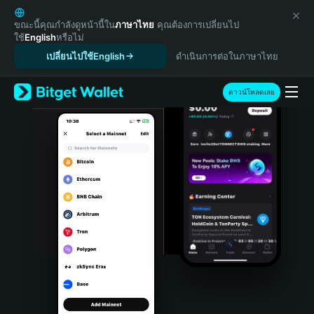
English
日本語
ขณะนี้คุณกำลังดูหน้านี้ใน
ภาษาไทย
คุณต้องการเปลี่ยนไป
ใช้
English
หรือไม่
Tiếng Việt
เปลี่ยนไปใช้English
ดำเนินการต่อในภาษาไทย
Русский
Español (Latinoamérica)
Türkçe
ดาวน์โหลดเลย
Italiano
Français
Deutsch
简体中文
繁體中文
Português (Portugal)
Bahasa Indonesia
ภาษาไทย
हिन्दी
বাংলা
Español
Português (Brasil)
Español (Argentina)