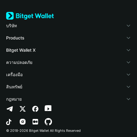
บริษัท
เกี่ยวกับ Bitget Wallet
Products
Blog
Crypto Card
Bitget Wallet X
Academy
Stablecoin Earn
นักพัฒนา
ความปลอดภัย
ข่าวสารด้านคริปโต
Payfi Crypto
เชื่อมต่อ Wallet
Protection Fund
เครื่องมือ
ศูนย์ช่วยเหลือ
Crypto Swap API
Bitget Wallet Pay
เทคโนโลยีความปลอดภัย
ซื้อคริปโต
สินทรัพย์
ติดต่อเรา
Altcoin Season Index
ลิสต์โปรเจกต์
การตรวจจับการอนุญาต
Arbitrum
กฎหมาย
ทรัพยากรข้อมูลของแบรนด์
Prediction Markets
การตรวจจับสัญญา
Avalanche
นโยบายความเป็นส่วนตัว
อาชีพ
DApp
การโอนเป็นชุด
Bitcoin
ข้อตกลงในการใช้บริการ
© 2018-2026 Bitget Wallet All Rights Reserved
การยืนยันช่องทางอย่างเป็นทางการ
Trade
BNB Chain
Risk Disclosure