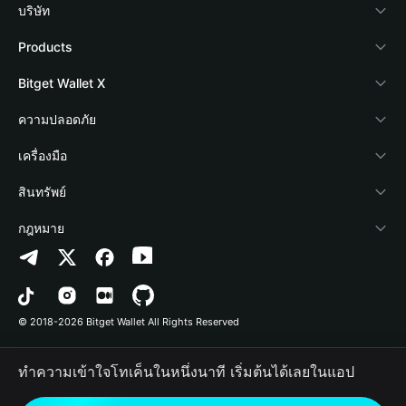
บริษัท
เกี่ยวกับ Bitget Wallet
Products
Blog
Crypto Card
Bitget Wallet X
Academy
Stablecoin Earn
นักพัฒนา
ความปลอดภัย
ข่าวสารด้านคริปโต
Payfi Crypto
เชื่อมต่อ Wallet
Protection Fund
เครื่องมือ
ศูนย์ช่วยเหลือ
Crypto Swap API
Bitget Wallet Pay
เทคโนโลยีความปลอดภัย
ซื้อคริปโต
สินทรัพย์
ติดต่อเรา
Altcoin Season Index
ลิสต์โปรเจกต์
การตรวจจับการอนุญาต
Arbitrum
กฎหมาย
ทรัพยากรข้อมูลของแบรนด์
Prediction Markets
การตรวจจับสัญญา
Avalanche
นโยบายความเป็นส่วนตัว
อาชีพ
DApp
การโอนเป็นชุด
Bitcoin
ข้อตกลงในการใช้บริการ
© 2018-2026 Bitget Wallet All Rights Reserved
การยืนยันช่องทางอย่างเป็นทางการ
Trade
BNB Chain
Risk Disclosure
ทำความเข้าใจโทเค็นในหนึ่งนาที เริ่มต้นได้เลยในแอป
RWA
Polygon