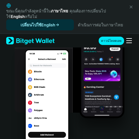
English
日本語
ขณะนี้คุณกำลังดูหน้านี้ใน
ภาษาไทย
คุณต้องการเปลี่ยนไป
ใช้
English
หรือไม่
Tiếng Việt
เปลี่ยนไปใช้English
ดำเนินการต่อในภาษาไทย
Русский
Español (Latinoamérica)
Türkçe
ดาวน์โหลดเลย
Italiano
Français
Deutsch
简体中文
繁體中文
Português (Portugal)
Bahasa Indonesia
ภาษาไทย
हिन्दी
বাংলা
Español
Português (Brasil)
Español (Argentina)