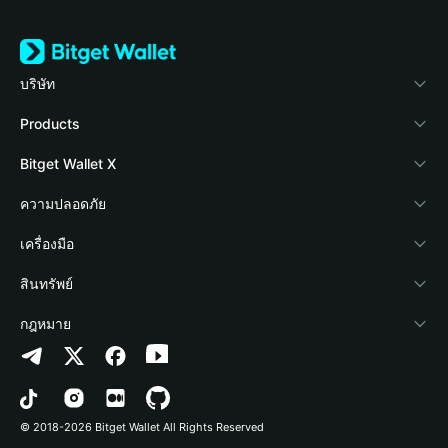
บริษัท
เกี่ยวกับ Bitget Wallet
Products
Blog
Crypto Card
Bitget Wallet X
Academy
Stablecoin Earn
นักพัฒนา
ความปลอดภัย
ข่าวสารด้านคริปโต
Payfi Crypto
เชื่อมต่อ Wallet
Protection Fund
เครื่องมือ
ศูนย์ช่วยเหลือ
Crypto Swap API
Bitget Wallet Pay
เทคโนโลยีความปลอดภัย
ซื้อคริปโต
สินทรัพย์
ติดต่อเรา
Altcoin Season Index
ลิสต์โปรเจกต์
การตรวจจับการอนุญาต
Arbitrum
กฎหมาย
ทรัพยากรข้อมูลของแบรนด์
Prediction Markets
การตรวจจับสัญญา
Avalanche
นโยบายความเป็นส่วนตัว
อาชีพ
DApp
การโอนเป็นชุด
Bitcoin
ข้อตกลงในการใช้บริการ
© 2018-2026 Bitget Wallet All Rights Reserved
การยืนยันช่องทางอย่างเป็นทางการ
Trade
BNB Chain
Risk Disclosure