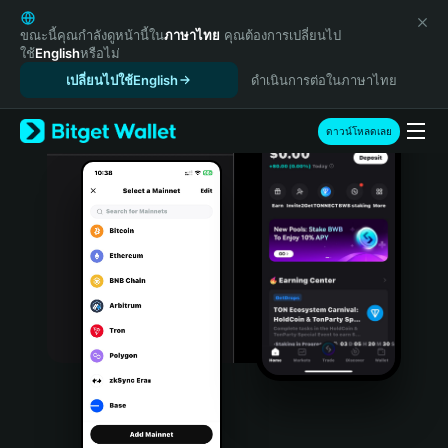
English
日本語
ขณะนี้คุณกำลังดูหน้านี้ใน
ภาษาไทย
คุณต้องการเปลี่ยนไป
ใช้
English
หรือไม่
Tiếng Việt
เปลี่ยนไปใช้English
ดำเนินการต่อในภาษาไทย
Русский
Español (Latinoamérica)
Türkçe
ดาวน์โหลดเลย
Italiano
Français
Deutsch
简体中文
繁體中文
Português (Portugal)
Bahasa Indonesia
ภาษาไทย
हिन्दी
বাংলা
Español
Português (Brasil)
Español (Argentina)