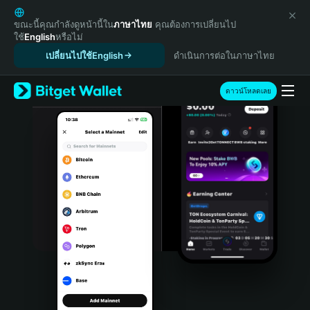
English
日本語
ขณะนี้คุณกำลังดูหน้านี้ใน
ภาษาไทย
คุณต้องการเปลี่ยนไป
ใช้
English
หรือไม่
Tiếng Việt
เปลี่ยนไปใช้English
ดำเนินการต่อในภาษาไทย
Русский
Español (Latinoamérica)
Türkçe
ดาวน์โหลดเลย
Italiano
Français
Deutsch
简体中文
繁體中文
Português (Portugal)
Bahasa Indonesia
ภาษาไทย
हिन्दी
বাংলা
Español
Português (Brasil)
Español (Argentina)