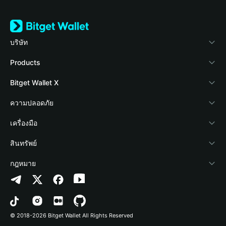
บริษัท
เกี่ยวกับ Bitget Wallet
Products
Blog
Crypto Card
Bitget Wallet X
Academy
Stablecoin Earn
นักพัฒนา
ความปลอดภัย
ข่าวสารด้านคริปโต
Payfi Crypto
เชื่อมต่อ Wallet
Protection Fund
เครื่องมือ
ศูนย์ช่วยเหลือ
Crypto Swap API
Bitget Wallet Pay
เทคโนโลยีความปลอดภัย
ซื้อคริปโต
สินทรัพย์
ติดต่อเรา
Altcoin Season Index
ลิสต์โปรเจกต์
การตรวจจับการอนุญาต
Arbitrum
กฎหมาย
ทรัพยากรข้อมูลของแบรนด์
Prediction Markets
การตรวจจับสัญญา
Avalanche
นโยบายความเป็นส่วนตัว
อาชีพ
DApp
การโอนเป็นชุด
Bitcoin
ข้อตกลงในการใช้บริการ
© 2018-2026 Bitget Wallet All Rights Reserved
การยืนยันช่องทางอย่างเป็นทางการ
Trade
BNB Chain
Risk Disclosure