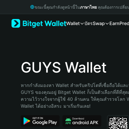
English
ขณะนี้คุณกำลังดูหน้านี้ใน
ภาษาไทย
คุณต้องการเปลี่ย
日本語
Tiếng Việt
Wallet
บัตร
Swap
Earn
Pred
Русский
Español (Latinoamérica)
Türkçe
Italiano
Français
Deutsch
GUYS Wallet
简体中文
繁體中文
Português (Portugal)
หากกำลังมองหา Wallet สำหรับคริปโตที่เชื่อถือได้และป
Bahasa Indonesia
GUYS ของคุณอยู่ Bitget Wallet ก็เป็นตัวเลือกที่ดีที่สุ
ภาษาไทย
ความไว้วางใจจากผู้ใช้ 40 ล้านคน ให้คุณสำรวจโลก 
हिन्दी
Wallet ได้อย่างอิสระ มาเริ่มกันเลย!
বাংলা
Español
Português (Brasil)
Español (Argentina)