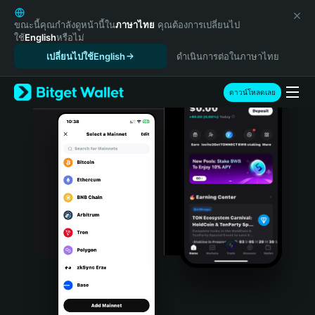
English
日本語
ขณะนี้คุณกำลังดูหน้านี้ใน
ภาษาไทย
คุณต้องการเปลี่ยนไป
ใช้
English
หรือไม่
Tiếng Việt
เปลี่ยนไปใช้English
ดำเนินการต่อในภาษาไทย
Русский
Español (Latinoamérica)
Türkçe
ดาวน์โหลดเลย
Italiano
Français
Deutsch
简体中文
繁體中文
Português (Portugal)
Bahasa Indonesia
ภาษาไทย
हिन्दी
বাংলা
Español
Português (Brasil)
Español (Argentina)