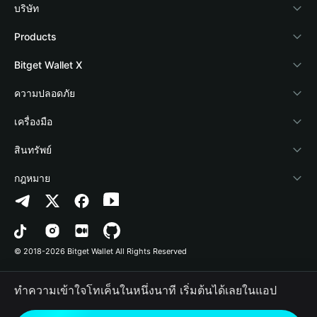
บริษัท
เกี่ยวกับ Bitget Wallet
Products
Blog
Crypto Card
Bitget Wallet X
Academy
Stablecoin Earn
นักพัฒนา
ความปลอดภัย
ข่าวสารด้านคริปโต
Payfi Crypto
เชื่อมต่อ Wallet
Protection Fund
เครื่องมือ
ศูนย์ช่วยเหลือ
Crypto Swap API
Bitget Wallet Pay
เทคโนโลยีความปลอดภัย
ซื้อคริปโต
สินทรัพย์
ติดต่อเรา
Altcoin Season Index
ลิสต์โปรเจกต์
การตรวจจับการอนุญาต
Arbitrum
กฎหมาย
ทรัพยากรข้อมูลของแบรนด์
Prediction Markets
การตรวจจับสัญญา
Avalanche
นโยบายความเป็นส่วนตัว
อาชีพ
DApp
การโอนเป็นชุด
Bitcoin
ข้อตกลงในการใช้บริการ
© 2018-2026 Bitget Wallet All Rights Reserved
การยืนยันช่องทางอย่างเป็นทางการ
Trade
BNB Chain
Risk Disclosure
ทำความเข้าใจโทเค็นในหนึ่งนาที เริ่มต้นได้เลยในแอป
RWA
Polygon