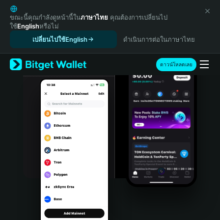
English
日本語
ขณะนี้คุณกำลังดูหน้านี้ใน
ภาษาไทย
คุณต้องการเปลี่ยนไป
ใช้
English
หรือไม่
Tiếng Việt
เปลี่ยนไปใช้English
ดำเนินการต่อในภาษาไทย
Русский
Español (Latinoamérica)
Türkçe
ดาวน์โหลดเลย
Italiano
Français
Deutsch
简体中文
繁體中文
Português (Portugal)
Bahasa Indonesia
ภาษาไทย
हिन्दी
বাংলা
Español
Português (Brasil)
Español (Argentina)