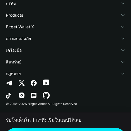
บริษัท
เกี่ยวกับ Bitget Wallet
Products
Blog
Crypto Card
Bitget Wallet X
Academy
Stablecoin Earn
นักพัฒนา
ความปลอดภัย
ข่าวสารด้านคริปโต
Payfi Crypto
เชื่อมต่อ Wallet
Protection Fund
เครื่องมือ
ศูนย์ช่วยเหลือ
Crypto Swap API
Bitget Wallet Pay
เทคโนโลยีความปลอดภัย
ซื้อคริปโต
สินทรัพย์
ติดต่อเรา
Altcoin Season Index
ลิสต์โปรเจกต์
การตรวจจับการอนุญาต
Arbitrum
กฎหมาย
ทรัพยากรข้อมูลของแบรนด์
Prediction Markets
การตรวจจับสัญญา
Avalanche
นโยบายความเป็นส่วนตัว
อาชีพ
DApp
การโอนเป็นชุด
Bitcoin
ข้อตกลงในการใช้บริการ
© 2018-2026 Bitget Wallet All Rights Reserved
การยืนยันช่องทางอย่างเป็นทางการ
Trade
BNB Chain
Risk Disclosure
รับโทเค็นใน 1 นาที: เริ่มในแอปได้เลย
RWA
Polygon