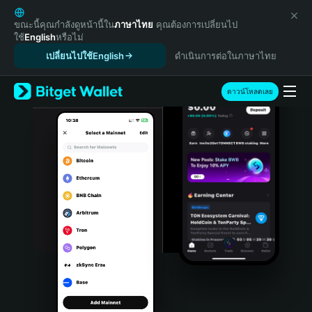
English
日本語
ขณะนี้คุณกำลังดูหน้านี้ใน
ภาษาไทย
คุณต้องการเปลี่ยนไป
ใช้
English
หรือไม่
Tiếng Việt
เปลี่ยนไปใช้English
ดำเนินการต่อในภาษาไทย
Русский
Español (Latinoamérica)
Türkçe
ดาวน์โหลดเลย
Italiano
Français
Deutsch
简体中文
繁體中文
Português (Portugal)
Bahasa Indonesia
ภาษาไทย
हिन्दी
বাংলা
Español
Português (Brasil)
Español (Argentina)