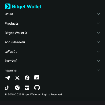
บริษัท
เกี่ยวกับ Bitget Wallet
Products
Blog
Crypto Card
Bitget Wallet X
Academy
Stablecoin Earn
นักพัฒนา
ความปลอดภัย
ข่าวสารด้านคริปโต
Payfi Crypto
เชื่อมต่อ Wallet
Protection Fund
เครื่องมือ
ศูนย์ช่วยเหลือ
Crypto Swap API
Bitget Wallet Pay
เทคโนโลยีความปลอดภัย
ซื้อคริปโต
สินทรัพย์
ติดต่อเรา
Altcoin Season Index
ลิสต์โปรเจกต์
การตรวจจับการอนุญาต
Arbitrum
กฎหมาย
ทรัพยากรข้อมูลของแบรนด์
Prediction Markets
การตรวจจับสัญญา
Avalanche
นโยบายความเป็นส่วนตัว
อาชีพ
DApp
การโอนเป็นชุด
Bitcoin
ข้อตกลงในการใช้บริการ
© 2018-2026 Bitget Wallet All Rights Reserved
การยืนยันช่องทางอย่างเป็นทางการ
Trade
BNB Chain
Risk Disclosure