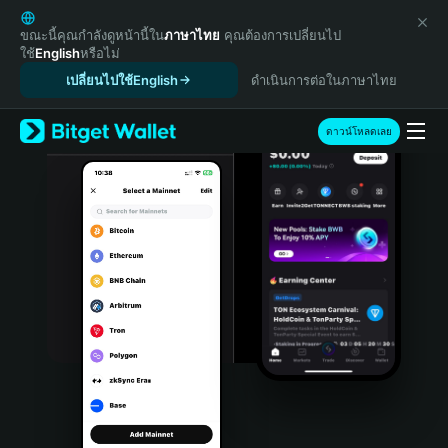
English
日本語
ขณะนี้คุณกำลังดูหน้านี้ใน
ภาษาไทย
คุณต้องการเปลี่ยนไป
ใช้
English
หรือไม่
Tiếng Việt
เปลี่ยนไปใช้English
ดำเนินการต่อในภาษาไทย
Русский
Español (Latinoamérica)
Türkçe
ดาวน์โหลดเลย
Italiano
Français
Deutsch
简体中文
繁體中文
Português (Portugal)
Bahasa Indonesia
ภาษาไทย
हिन्दी
বাংলা
Español
Português (Brasil)
Español (Argentina)