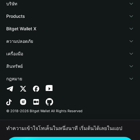
บริษัท
เกี่ยวกับ Bitget Wallet
Products
Blog
Crypto Card
Bitget Wallet X
Academy
Stablecoin Earn
นักพัฒนา
ความปลอดภัย
ข่าวสารด้านคริปโต
Payfi Crypto
เชื่อมต่อ Wallet
Protection Fund
เครื่องมือ
ศูนย์ช่วยเหลือ
Crypto Swap API
Bitget Wallet Pay
เทคโนโลยีความปลอดภัย
ซื้อคริปโต
สินทรัพย์
ติดต่อเรา
Altcoin Season Index
ลิสต์โปรเจกต์
การตรวจจับการอนุญาต
Arbitrum
กฎหมาย
ทรัพยากรข้อมูลของแบรนด์
Prediction Markets
การตรวจจับสัญญา
Avalanche
นโยบายความเป็นส่วนตัว
อาชีพ
DApp
การโอนเป็นชุด
Bitcoin
ข้อตกลงในการใช้บริการ
© 2018-2026 Bitget Wallet All Rights Reserved
การยืนยันช่องทางอย่างเป็นทางการ
Trade
BNB Chain
Risk Disclosure
ทำความเข้าใจโทเค็นในหนึ่งนาที เริ่มต้นได้เลยในแอป
RWA
Polygon