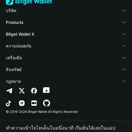
บริษัท
เกี่ยวกับ Bitget Wallet
Products
Blog
Crypto Card
Bitget Wallet X
Academy
Stablecoin Earn
นักพัฒนา
ความปลอดภัย
ข่าวสารด้านคริปโต
Payfi Crypto
เชื่อมต่อ Wallet
Protection Fund
เครื่องมือ
ศูนย์ช่วยเหลือ
Crypto Swap API
Bitget Wallet Pay
เทคโนโลยีความปลอดภัย
ซื้อคริปโต
สินทรัพย์
ติดต่อเรา
Altcoin Season Index
ลิสต์โปรเจกต์
การตรวจจับการอนุญาต
Arbitrum
กฎหมาย
ทรัพยากรข้อมูลของแบรนด์
Prediction Markets
การตรวจจับสัญญา
Avalanche
นโยบายความเป็นส่วนตัว
อาชีพ
DApp
การโอนเป็นชุด
Bitcoin
ข้อตกลงในการใช้บริการ
© 2018-2026 Bitget Wallet All Rights Reserved
การยืนยันช่องทางอย่างเป็นทางการ
Trade
BNB Chain
Risk Disclosure
ทำความเข้าใจโทเค็นในหนึ่งนาที เริ่มต้นได้เลยในแอป
RWA
Polygon