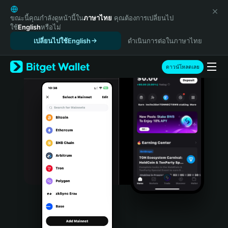
English
日本語
ขณะนี้คุณกำลังดูหน้านี้ใน
ภาษาไทย
คุณต้องการเปลี่ยนไป
ใช้
English
หรือไม่
Tiếng Việt
เปลี่ยนไปใช้English
ดำเนินการต่อในภาษาไทย
Русский
Español (Latinoamérica)
Türkçe
ดาวน์โหลดเลย
Italiano
Français
Deutsch
简体中文
繁體中文
Português (Portugal)
Bahasa Indonesia
ภาษาไทย
हिन्दी
বাংলা
Español
Português (Brasil)
Español (Argentina)