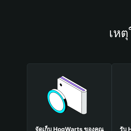
เหต
จัดเก็บ HogWarts ของคุณ
รับ