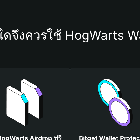
ุใดจึงควรใช้ HogWarts Wa
 HogWarts Airdrop ฟรี
Bitget Wallet Protec