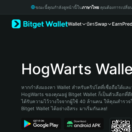
English
ขณะนี้คุณกำลังดูหน้านี้ใน
ภาษาไทย
คุณต้องการเปลี่ย
日本語
Tiếng Việt
Wallet
บัตร
Swap
Earn
Pred
Русский
Español (Latinoamérica)
Türkçe
Italiano
Français
Deutsch
HogWarts Walle
简体中文
繁體中文
Português (Portugal)
หากกำลังมองหา Wallet สำหรับคริปโตที่เชื่อถือได้และป
Bahasa Indonesia
HogWarts ของคุณอยู่ Bitget Wallet ก็เป็นตัวเลือกที่ดีท
ภาษาไทย
ได้รับความไว้วางใจจากผู้ใช้ 40 ล้านคน ให้คุณสำรว
हिन्दी
Bitget Wallet ได้อย่างอิสระ มาเริ่มกันเลย!
বাংলা
Español
Português (Brasil)
Español (Argentina)