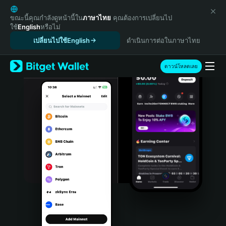
English
日本語
ขณะนี้คุณกำลังดูหน้านี้ใน
ภาษาไทย
คุณต้องการเปลี่ยนไป
ใช้
English
หรือไม่
Tiếng Việt
เปลี่ยนไปใช้English
ดำเนินการต่อในภาษาไทย
Русский
Español (Latinoamérica)
Türkçe
ดาวน์โหลดเลย
Italiano
Français
Deutsch
简体中文
繁體中文
Português (Portugal)
Bahasa Indonesia
ภาษาไทย
हिन्दी
বাংলা
Español
Português (Brasil)
Español (Argentina)