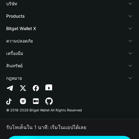
บริษัท
เกี่ยวกับ Bitget Wallet
Products
Blog
Crypto Card
Bitget Wallet X
Academy
Stablecoin Earn
นักพัฒนา
ความปลอดภัย
ข่าวสารด้านคริปโต
Payfi Crypto
เชื่อมต่อ Wallet
Protection Fund
เครื่องมือ
ศูนย์ช่วยเหลือ
Crypto Swap API
Bitget Wallet Pay
เทคโนโลยีความปลอดภัย
ซื้อคริปโต
สินทรัพย์
ติดต่อเรา
Altcoin Season Index
ลิสต์โปรเจกต์
การตรวจจับการอนุญาต
Arbitrum
กฎหมาย
ทรัพยากรข้อมูลของแบรนด์
Prediction Markets
การตรวจจับสัญญา
Avalanche
นโยบายความเป็นส่วนตัว
อาชีพ
DApp
การโอนเป็นชุด
Bitcoin
ข้อตกลงในการใช้บริการ
© 2018-2026 Bitget Wallet All Rights Reserved
การยืนยันช่องทางอย่างเป็นทางการ
Trade
BNB Chain
Risk Disclosure
รับโทเค็นใน 1 นาที: เริ่มในแอปได้เลย
RWA
Polygon