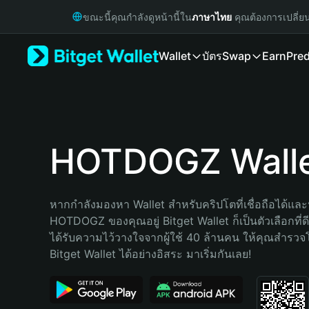
English
ขณะนี้คุณกำลังดูหน้านี้ใน
ภาษาไทย
คุณต้องการเปลี่ย
日本語
Tiếng Việt
Wallet
บัตร
Swap
Earn
Pred
Русский
Español (Latinoamérica)
Türkçe
Italiano
Français
Deutsch
HOTDOGZ Wall
简体中文
繁體中文
Português (Portugal)
หากกำลังมองหา Wallet สำหรับคริปโตที่เชื่อถือได้และป
Bahasa Indonesia
HOTDOGZ ของคุณอยู่ Bitget Wallet ก็เป็นตัวเลือกที่ดีท
ภาษาไทย
ได้รับความไว้วางใจจากผู้ใช้ 40 ล้านคน ให้คุณสำรว
हिन्दी
Bitget Wallet ได้อย่างอิสระ มาเริ่มกันเลย!
বাংলা
Español
Português (Brasil)
Español (Argentina)