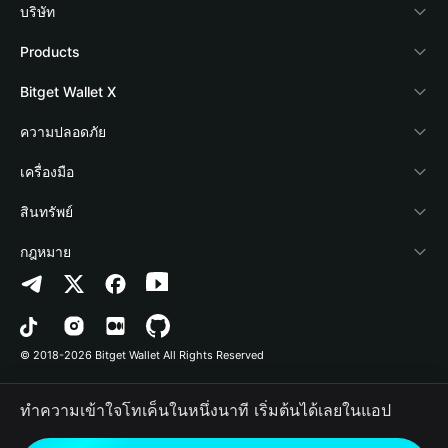
บริษัท
เกี่ยวกับ Bitget Wallet
Products
Blog
Crypto Card
Bitget Wallet X
Academy
Stablecoin Earn
นักพัฒนา
ความปลอดภัย
ข่าวสารด้านคริปโต
Payfi Crypto
เชื่อมต่อ Wallet
Protection Fund
เครื่องมือ
ศูนย์ช่วยเหลือ
Crypto Swap API
Bitget Wallet Pay
เทคโนโลยีความปลอดภัย
ซื้อคริปโต
สินทรัพย์
ติดต่อเรา
Altcoin Season Index
ลิสต์โปรเจกต์
การตรวจจับการอนุญาต
Arbitrum
กฎหมาย
ทรัพยากรข้อมูลของแบรนด์
Prediction Markets
การตรวจจับสัญญา
Avalanche
นโยบายความเป็นส่วนตัว
อาชีพ
DApp
การโอนเป็นชุด
Bitcoin
ข้อตกลงในการใช้บริการ
© 2018-2026 Bitget Wallet All Rights Reserved
การยืนยันช่องทางอย่างเป็นทางการ
Trade
BNB Chain
Risk Disclosure
ทำความเข้าใจโทเค็นในหนึ่งนาที เริ่มต้นได้เลยในแอป
RWA
Polygon