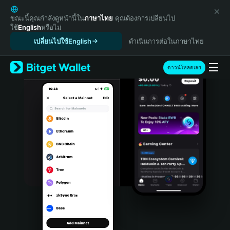
English
日本語
ขณะนี้คุณกำลังดูหน้านี้ใน
ภาษาไทย
คุณต้องการเปลี่ยนไป
ใช้
English
หรือไม่
Tiếng Việt
เปลี่ยนไปใช้English
ดำเนินการต่อในภาษาไทย
Русский
Español (Latinoamérica)
Türkçe
ดาวน์โหลดเลย
Italiano
Français
Deutsch
简体中文
繁體中文
Português (Portugal)
Bahasa Indonesia
ภาษาไทย
हिन्दी
বাংলা
Español
Português (Brasil)
Español (Argentina)