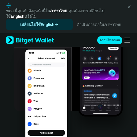
English
日本語
ขณะนี้คุณกำลังดูหน้านี้ใน
ภาษาไทย
คุณต้องการเปลี่ยนไป
ใช้
English
หรือไม่
Tiếng Việt
เปลี่ยนไปใช้English
ดำเนินการต่อในภาษาไทย
Русский
Español (Latinoamérica)
Türkçe
ดาวน์โหลดเลย
Italiano
Français
Deutsch
简体中文
繁體中文
Português (Portugal)
Bahasa Indonesia
ภาษาไทย
हिन्दी
বাংলা
Español
Português (Brasil)
Español (Argentina)