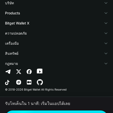
บริษัท
เกี่ยวกับ Bitget Wallet
Products
Blog
Crypto Card
Bitget Wallet X
Academy
Stablecoin Earn
นักพัฒนา
ความปลอดภัย
ข่าวสารด้านคริปโต
Payfi Crypto
เชื่อมต่อ Wallet
Protection Fund
เครื่องมือ
ศูนย์ช่วยเหลือ
Crypto Swap API
Bitget Wallet Pay
เทคโนโลยีความปลอดภัย
ซื้อคริปโต
สินทรัพย์
ติดต่อเรา
Altcoin Season Index
ลิสต์โปรเจกต์
การตรวจจับการอนุญาต
Arbitrum
กฎหมาย
ทรัพยากรข้อมูลของแบรนด์
Prediction Markets
การตรวจจับสัญญา
Avalanche
นโยบายความเป็นส่วนตัว
อาชีพ
DApp
การโอนเป็นชุด
Bitcoin
ข้อตกลงในการใช้บริการ
© 2018-2026 Bitget Wallet All Rights Reserved
การยืนยันช่องทางอย่างเป็นทางการ
Trade
BNB Chain
Risk Disclosure
รับโทเค็นใน 1 นาที: เริ่มในแอปได้เลย
RWA
Polygon