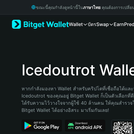
English
ขณะนี้คุณกำลังดูหน้านี้ใน
ภาษาไทย
คุณต้องการเปลี่ย
日本語
Tiếng Việt
Wallet
บัตร
Swap
Earn
Pred
Русский
Español (Latinoamérica)
Türkçe
Italiano
Français
Deutsch
Icedoutrot Wall
简体中文
繁體中文
Português (Portugal)
หากกำลังมองหา Wallet สำหรับคริปโตที่เชื่อถือได้และป
Bahasa Indonesia
Icedoutrot ของคุณอยู่ Bitget Wallet ก็เป็นตัวเลือกที่ดี
ภาษาไทย
ได้รับความไว้วางใจจากผู้ใช้ 40 ล้านคน ให้คุณสำรว
हिन्दी
Bitget Wallet ได้อย่างอิสระ มาเริ่มกันเลย!
বাংলা
Español
Português (Brasil)
Español (Argentina)