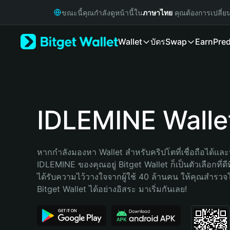
English
ขณะนี้คุณกำลังดูหน้านี้ใน
ภาษาไทย
คุณต้องการเปลี่ย
日本語
Tiếng Việt
Wallet
บัตร
Swap
Earn
Pred
Русский
Español (Latinoamérica)
Türkçe
Italiano
Français
Deutsch
IDLEMINE Walle
简体中文
繁體中文
Português (Portugal)
หากกำลังมองหา Wallet สำหรับคริปโตที่เชื่อถือได้และป
Bahasa Indonesia
IDLEMINE ของคุณอยู่ Bitget Wallet ก็เป็นตัวเลือกที่ดีท
ภาษาไทย
ได้รับความไว้วางใจจากผู้ใช้ 40 ล้านคน ให้คุณสำรว
हिन्दी
Bitget Wallet ได้อย่างอิสระ มาเริ่มกันเลย!
বাংলা
Español
Português (Brasil)
Español (Argentina)