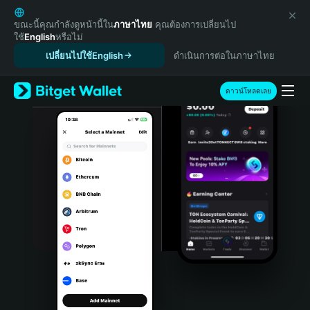
English
日本語
ขณะนี้คุณกำลังดูหน้านี้ใน
ภาษาไทย
คุณต้องการเปลี่ยนไป
ใช้
English
หรือไม่
Tiếng Việt
เปลี่ยนไปใช้English
ดำเนินการต่อในภาษาไทย
Русский
Español (Latinoamérica)
Türkçe
ดาวน์โหลดเลย
Italiano
Français
Deutsch
简体中文
繁體中文
Português (Portugal)
Bahasa Indonesia
ภาษาไทย
हिन्दी
বাংলা
Español
Português (Brasil)
Español (Argentina)