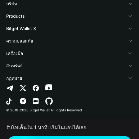
บริษัท
เกี่ยวกับ Bitget Wallet
Products
Blog
Crypto Card
Bitget Wallet X
Academy
Stablecoin Earn
นักพัฒนา
ความปลอดภัย
ข่าวสารด้านคริปโต
Payfi Crypto
เชื่อมต่อ Wallet
Protection Fund
เครื่องมือ
ศูนย์ช่วยเหลือ
Crypto Swap API
Bitget Wallet Pay
เทคโนโลยีความปลอดภัย
ซื้อคริปโต
สินทรัพย์
ติดต่อเรา
Altcoin Season Index
ลิสต์โปรเจกต์
การตรวจจับการอนุญาต
Arbitrum
กฎหมาย
ทรัพยากรข้อมูลของแบรนด์
Prediction Markets
การตรวจจับสัญญา
Avalanche
นโยบายความเป็นส่วนตัว
อาชีพ
DApp
การโอนเป็นชุด
Bitcoin
ข้อตกลงในการใช้บริการ
© 2018-2026 Bitget Wallet All Rights Reserved
การยืนยันช่องทางอย่างเป็นทางการ
Trade
BNB Chain
Risk Disclosure
รับโทเค็นใน 1 นาที: เริ่มในแอปได้เลย
RWA
Polygon