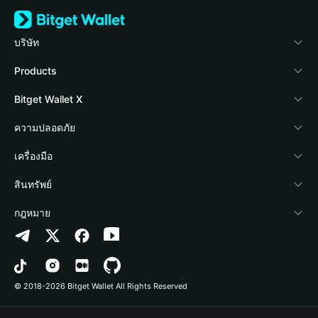
บริษัท
เกี่ยวกับ Bitget Wallet
Products
Blog
Crypto Card
Bitget Wallet X
Academy
Stablecoin Earn
นักพัฒนา
ความปลอดภัย
ข่าวสารด้านคริปโต
Payfi Crypto
เชื่อมต่อ Wallet
Protection Fund
เครื่องมือ
ศูนย์ช่วยเหลือ
Crypto Swap API
Bitget Wallet Pay
เทคโนโลยีความปลอดภัย
ซื้อคริปโต
สินทรัพย์
ติดต่อเรา
Altcoin Season Index
ลิสต์โปรเจกต์
การตรวจจับการอนุญาต
Arbitrum
กฎหมาย
ทรัพยากรข้อมูลของแบรนด์
Prediction Markets
การตรวจจับสัญญา
Avalanche
นโยบายความเป็นส่วนตัว
อาชีพ
DApp
การโอนเป็นชุด
Bitcoin
ข้อตกลงในการใช้บริการ
© 2018-2026 Bitget Wallet All Rights Reserved
การยืนยันช่องทางอย่างเป็นทางการ
Trade
BNB Chain
Risk Disclosure