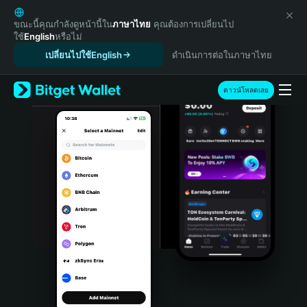
English
日本語
ขณะนี้คุณกำลังดูหน้านี้ใน
ภาษาไทย
คุณต้องการเปลี่ยนไป
ใช้
English
หรือไม่
Tiếng Việt
เปลี่ยนไปใช้English
ดำเนินการต่อในภาษาไทย
Русский
Español (Latinoamérica)
Türkçe
ดาวน์โหลดเลย
Italiano
Français
Deutsch
简体中文
繁體中文
Português (Portugal)
Bahasa Indonesia
ภาษาไทย
हिन्दी
বাংলা
Español
Português (Brasil)
Español (Argentina)