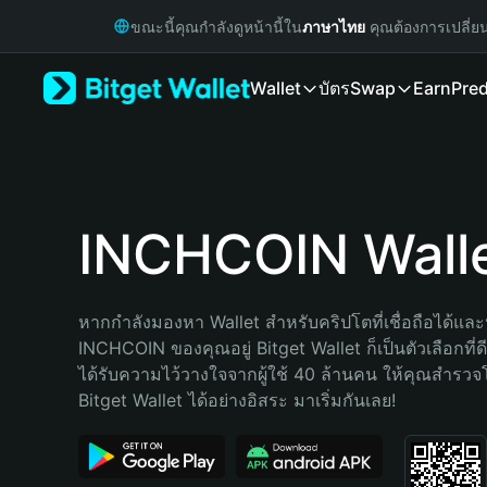
English
ขณะนี้คุณกำลังดูหน้านี้ใน
ภาษาไทย
คุณต้องการเปลี่ย
日本語
Tiếng Việt
Wallet
บัตร
Swap
Earn
Pred
Русский
Español (Latinoamérica)
Türkçe
Italiano
Français
Deutsch
INCHCOIN Wall
简体中文
繁體中文
Português (Portugal)
หากกำลังมองหา Wallet สำหรับคริปโตที่เชื่อถือได้และป
Bahasa Indonesia
INCHCOIN ของคุณอยู่ Bitget Wallet ก็เป็นตัวเลือกที่ดี
ภาษาไทย
ได้รับความไว้วางใจจากผู้ใช้ 40 ล้านคน ให้คุณสำรว
हिन्दी
Bitget Wallet ได้อย่างอิสระ มาเริ่มกันเลย!
বাংলা
Español
Português (Brasil)
Español (Argentina)