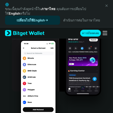
English
日本語
ขณะนี้คุณกำลังดูหน้านี้ใน
ภาษาไทย
คุณต้องการเปลี่ยนไป
ใช้
English
หรือไม่
Tiếng Việt
เปลี่ยนไปใช้English
ดำเนินการต่อในภาษาไทย
Русский
Español (Latinoamérica)
Türkçe
ดาวน์โหลดเลย
Italiano
Français
Deutsch
简体中文
繁體中文
Português (Portugal)
Bahasa Indonesia
ภาษาไทย
हिन्दी
বাংলা
Español
Português (Brasil)
Español (Argentina)