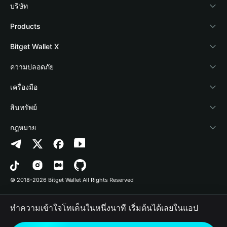
บริษัท
เกี่ยวกับ Bitget Wallet
Products
Blog
Crypto Card
Bitget Wallet X
Academy
Stablecoin Earn
นักพัฒนา
ความปลอดภัย
ข่าวสารด้านคริปโต
Payfi Crypto
เชื่อมต่อ Wallet
Protection Fund
เครื่องมือ
ศูนย์ช่วยเหลือ
Crypto Swap API
Bitget Wallet Pay
เทคโนโลยีความปลอดภัย
ซื้อคริปโต
สินทรัพย์
ติดต่อเรา
Altcoin Season Index
ลิสต์โปรเจกต์
การตรวจจับการอนุญาต
Arbitrum
กฎหมาย
ทรัพยากรข้อมูลของแบรนด์
Prediction Markets
การตรวจจับสัญญา
Avalanche
นโยบายความเป็นส่วนตัว
อาชีพ
DApp
การโอนเป็นชุด
Bitcoin
ข้อตกลงในการใช้บริการ
© 2018-2026 Bitget Wallet All Rights Reserved
การยืนยันช่องทางอย่างเป็นทางการ
Trade
BNB Chain
Risk Disclosure
ทำความเข้าใจโทเค็นในหนึ่งนาที เริ่มต้นได้เลยในแอป
RWA
Polygon