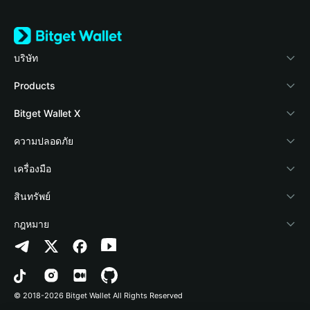
บริษัท
เกี่ยวกับ Bitget Wallet
Products
Blog
Crypto Card
Bitget Wallet X
Academy
Stablecoin Earn
นักพัฒนา
ความปลอดภัย
ข่าวสารด้านคริปโต
Payfi Crypto
เชื่อมต่อ Wallet
Protection Fund
เครื่องมือ
ศูนย์ช่วยเหลือ
Crypto Swap API
Bitget Wallet Pay
เทคโนโลยีความปลอดภัย
ซื้อคริปโต
สินทรัพย์
ติดต่อเรา
Altcoin Season Index
ลิสต์โปรเจกต์
การตรวจจับการอนุญาต
Arbitrum
กฎหมาย
ทรัพยากรข้อมูลของแบรนด์
Prediction Markets
การตรวจจับสัญญา
Avalanche
นโยบายความเป็นส่วนตัว
อาชีพ
DApp
การโอนเป็นชุด
Bitcoin
ข้อตกลงในการใช้บริการ
© 2018-2026 Bitget Wallet All Rights Reserved
การยืนยันช่องทางอย่างเป็นทางการ
Trade
BNB Chain
Risk Disclosure