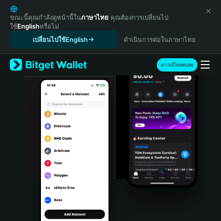
English
日本語
ขณะนี้คุณกำลังดูหน้านี้ใน
ภาษาไทย
คุณต้องการเปลี่ยนไป
ใช้
English
หรือไม่
Tiếng Việt
เปลี่ยนไปใช้English
ดำเนินการต่อในภาษาไทย
Русский
Español (Latinoamérica)
Türkçe
ดาวน์โหลดเลย
Italiano
Français
Deutsch
简体中文
繁體中文
Português (Portugal)
Bahasa Indonesia
ภาษาไทย
हिन्दी
বাংলা
Español
Português (Brasil)
Español (Argentina)