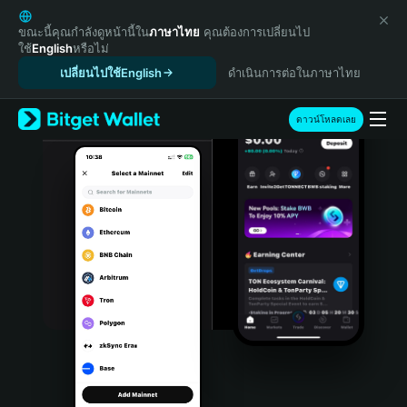
English
日本語
ขณะนี้คุณกำลังดูหน้านี้ใน
ภาษาไทย
คุณต้องการเปลี่ยนไป
ใช้
English
หรือไม่
Tiếng Việt
เปลี่ยนไปใช้English
ดำเนินการต่อในภาษาไทย
Русский
Español (Latinoamérica)
Türkçe
ดาวน์โหลดเลย
Italiano
Français
Deutsch
简体中文
繁體中文
Português (Portugal)
Bahasa Indonesia
ภาษาไทย
हिन्दी
বাংলা
Español
Português (Brasil)
Español (Argentina)