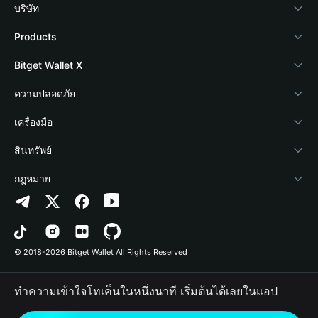
บริษัท
เกี่ยวกับ Bitget Wallet
Products
Blog
Crypto Card
Bitget Wallet X
Academy
Stablecoin Earn
นักพัฒนา
ความปลอดภัย
ข่าวสารด้านคริปโต
Payfi Crypto
เชื่อมต่อ Wallet
Protection Fund
เครื่องมือ
ศูนย์ช่วยเหลือ
Crypto Swap API
Bitget Wallet Pay
เทคโนโลยีความปลอดภัย
ซื้อคริปโต
สินทรัพย์
ติดต่อเรา
Altcoin Season Index
ลิสต์โปรเจกต์
การตรวจจับการอนุญาต
Arbitrum
กฎหมาย
ทรัพยากรข้อมูลของแบรนด์
Prediction Markets
การตรวจจับสัญญา
Avalanche
นโยบายความเป็นส่วนตัว
อาชีพ
DApp
การโอนเป็นชุด
Bitcoin
ข้อตกลงในการใช้บริการ
© 2018-2026 Bitget Wallet All Rights Reserved
การยืนยันช่องทางอย่างเป็นทางการ
Trade
BNB Chain
Risk Disclosure
ทำความเข้าใจโทเค็นในหนึ่งนาที เริ่มต้นได้เลยในแอป
RWA
Polygon