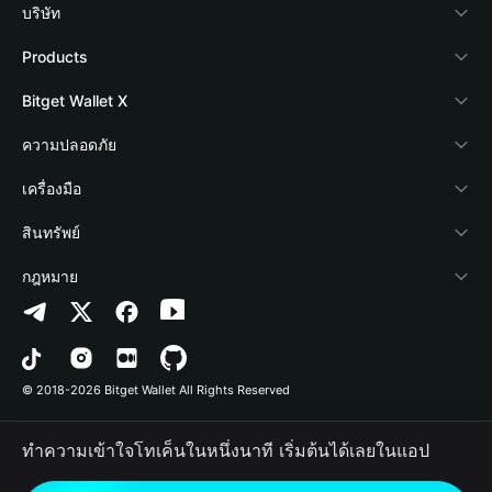
บริษัท
เกี่ยวกับ Bitget Wallet
Products
Blog
Crypto Card
Bitget Wallet X
Academy
Stablecoin Earn
นักพัฒนา
ความปลอดภัย
ข่าวสารด้านคริปโต
Payfi Crypto
เชื่อมต่อ Wallet
Protection Fund
เครื่องมือ
ศูนย์ช่วยเหลือ
Crypto Swap API
Bitget Wallet Pay
เทคโนโลยีความปลอดภัย
ซื้อคริปโต
สินทรัพย์
ติดต่อเรา
Altcoin Season Index
ลิสต์โปรเจกต์
การตรวจจับการอนุญาต
Arbitrum
กฎหมาย
ทรัพยากรข้อมูลของแบรนด์
Prediction Markets
การตรวจจับสัญญา
Avalanche
นโยบายความเป็นส่วนตัว
อาชีพ
DApp
การโอนเป็นชุด
Bitcoin
ข้อตกลงในการใช้บริการ
© 2018-2026 Bitget Wallet All Rights Reserved
การยืนยันช่องทางอย่างเป็นทางการ
Trade
BNB Chain
Risk Disclosure
ทำความเข้าใจโทเค็นในหนึ่งนาที เริ่มต้นได้เลยในแอป
RWA
Polygon