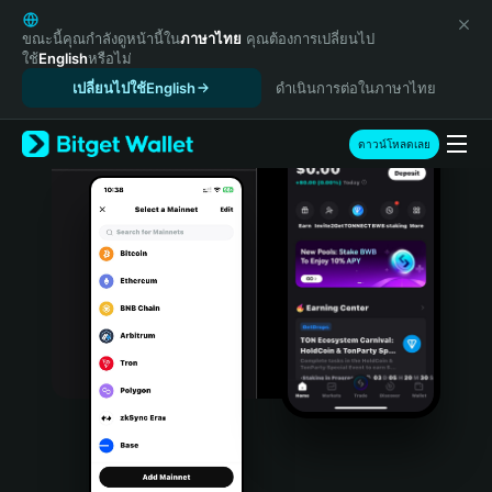
English
日本語
ขณะนี้คุณกำลังดูหน้านี้ใน
ภาษาไทย
คุณต้องการเปลี่ยนไป
ใช้
English
หรือไม่
Tiếng Việt
เปลี่ยนไปใช้English
ดำเนินการต่อในภาษาไทย
Русский
Español (Latinoamérica)
Türkçe
ดาวน์โหลดเลย
Italiano
Français
Deutsch
简体中文
繁體中文
Português (Portugal)
Bahasa Indonesia
ภาษาไทย
हिन्दी
বাংলা
Español
Português (Brasil)
Español (Argentina)