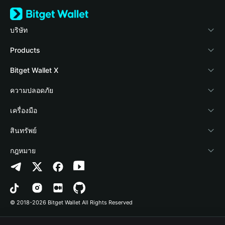
บริษัท
เกี่ยวกับ Bitget Wallet
Products
Blog
Crypto Card
Bitget Wallet X
Academy
Stablecoin Earn
นักพัฒนา
ความปลอดภัย
ข่าวสารด้านคริปโต
Payfi Crypto
เชื่อมต่อ Wallet
Protection Fund
เครื่องมือ
ศูนย์ช่วยเหลือ
Crypto Swap API
Bitget Wallet Pay
เทคโนโลยีความปลอดภัย
ซื้อคริปโต
สินทรัพย์
ติดต่อเรา
Altcoin Season Index
ลิสต์โปรเจกต์
การตรวจจับการอนุญาต
Arbitrum
กฎหมาย
ทรัพยากรข้อมูลของแบรนด์
Prediction Markets
การตรวจจับสัญญา
Avalanche
นโยบายความเป็นส่วนตัว
อาชีพ
DApp
การโอนเป็นชุด
Bitcoin
ข้อตกลงในการใช้บริการ
© 2018-2026 Bitget Wallet All Rights Reserved
การยืนยันช่องทางอย่างเป็นทางการ
Trade
BNB Chain
Risk Disclosure