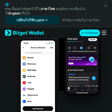
English
日本語
ขณะนี้คุณกำลังดูหน้านี้ใน
ภาษาไทย
คุณต้องการเปลี่ยนไป
ใช้
English
หรือไม่
Tiếng Việt
เปลี่ยนไปใช้English
ดำเนินการต่อในภาษาไทย
Русский
Español (Latinoamérica)
Türkçe
ดาวน์โหลดเลย
Italiano
Français
Deutsch
简体中文
繁體中文
Português (Portugal)
Bahasa Indonesia
ภาษาไทย
हिन्दी
বাংলা
Español
Português (Brasil)
Español (Argentina)