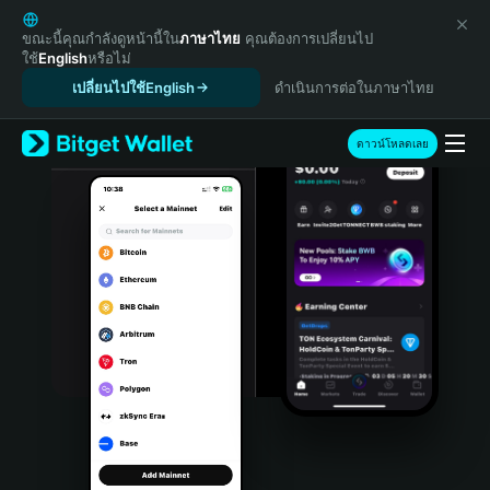
English
日本語
ขณะนี้คุณกำลังดูหน้านี้ใน
ภาษาไทย
คุณต้องการเปลี่ยนไป
ใช้
English
หรือไม่
Tiếng Việt
เปลี่ยนไปใช้English
ดำเนินการต่อในภาษาไทย
Русский
Español (Latinoamérica)
Türkçe
ดาวน์โหลดเลย
Italiano
Français
Deutsch
简体中文
繁體中文
Português (Portugal)
Bahasa Indonesia
ภาษาไทย
हिन्दी
বাংলা
Español
Português (Brasil)
Español (Argentina)