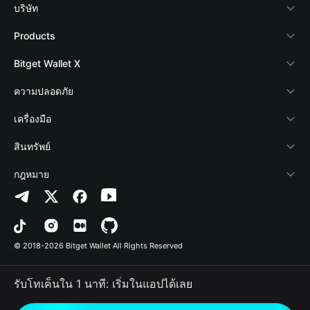
บริษัท
เกี่ยวกับ Bitget Wallet
Products
Blog
Crypto Card
Bitget Wallet X
Academy
Stablecoin Earn
นักพัฒนา
ความปลอดภัย
ข่าวสารด้านคริปโต
Payfi Crypto
เชื่อมต่อ Wallet
Protection Fund
เครื่องมือ
ศูนย์ช่วยเหลือ
Crypto Swap API
Bitget Wallet Pay
เทคโนโลยีความปลอดภัย
ซื้อคริปโต
สินทรัพย์
ติดต่อเรา
Altcoin Season Index
ลิสต์โปรเจกต์
การตรวจจับการอนุญาต
Arbitrum
กฎหมาย
ทรัพยากรข้อมูลของแบรนด์
Prediction Markets
การตรวจจับสัญญา
Avalanche
นโยบายความเป็นส่วนตัว
อาชีพ
DApp
การโอนเป็นชุด
Bitcoin
ข้อตกลงในการใช้บริการ
© 2018-2026 Bitget Wallet All Rights Reserved
การยืนยันช่องทางอย่างเป็นทางการ
Trade
BNB Chain
Risk Disclosure
รับโทเค็นใน 1 นาที: เริ่มในแอปได้เลย
RWA
Polygon