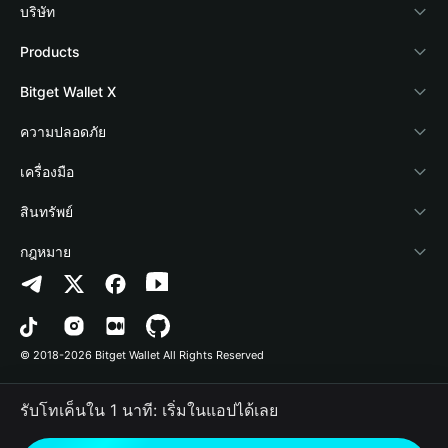
บริษัท
เกี่ยวกับ Bitget Wallet
Products
Blog
Crypto Card
Bitget Wallet X
Academy
Stablecoin Earn
นักพัฒนา
ความปลอดภัย
ข่าวสารด้านคริปโต
Payfi Crypto
เชื่อมต่อ Wallet
Protection Fund
เครื่องมือ
ศูนย์ช่วยเหลือ
Crypto Swap API
Bitget Wallet Pay
เทคโนโลยีความปลอดภัย
ซื้อคริปโต
สินทรัพย์
ติดต่อเรา
Altcoin Season Index
ลิสต์โปรเจกต์
การตรวจจับการอนุญาต
Arbitrum
กฎหมาย
ทรัพยากรข้อมูลของแบรนด์
Prediction Markets
การตรวจจับสัญญา
Avalanche
นโยบายความเป็นส่วนตัว
อาชีพ
DApp
การโอนเป็นชุด
Bitcoin
ข้อตกลงในการใช้บริการ
© 2018-2026 Bitget Wallet All Rights Reserved
การยืนยันช่องทางอย่างเป็นทางการ
Trade
BNB Chain
Risk Disclosure
รับโทเค็นใน 1 นาที: เริ่มในแอปได้เลย
RWA
Polygon