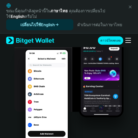
English
日本語
ขณะนี้คุณกำลังดูหน้านี้ใน
ภาษาไทย
คุณต้องการเปลี่ยนไป
ใช้
English
หรือไม่
Tiếng Việt
เปลี่ยนไปใช้English
ดำเนินการต่อในภาษาไทย
Русский
Español (Latinoamérica)
Türkçe
ดาวน์โหลดเลย
Italiano
Français
Deutsch
简体中文
繁體中文
Português (Portugal)
Bahasa Indonesia
ภาษาไทย
हिन्दी
বাংলা
Español
Português (Brasil)
Español (Argentina)