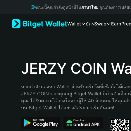
English
ขณะนี้คุณกำลังดูหน้านี้ใน
ภาษาไทย
คุณต้องการเปลี่ย
日本語
Tiếng Việt
Wallet
บัตร
Swap
Earn
Pred
Русский
Español (Latinoamérica)
Türkçe
Italiano
Français
Deutsch
JERZY COIN Wal
简体中文
繁體中文
Português (Portugal)
หากกำลังมองหา Wallet สำหรับคริปโตที่เชื่อถือได้และป
Bahasa Indonesia
JERZY COIN ของคุณอยู่ Bitget Wallet ก็เป็นตัวเลือกที่
ภาษาไทย
คุณ ได้รับความไว้วางใจจากผู้ใช้ 40 ล้านคน ให้คุณ
हिन्दी
บน Bitget Wallet ได้อย่างอิสระ มาเริ่มกันเลย!
বাংলা
Español
Português (Brasil)
Español (Argentina)