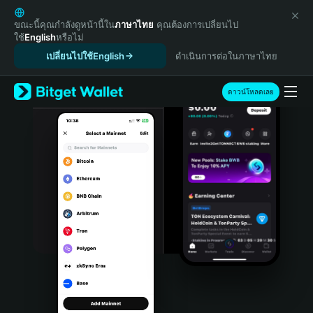
English
日本語
ขณะนี้คุณกำลังดูหน้านี้ใน
ภาษาไทย
คุณต้องการเปลี่ยนไป
ใช้
English
หรือไม่
Tiếng Việt
เปลี่ยนไปใช้English
ดำเนินการต่อในภาษาไทย
Русский
Español (Latinoamérica)
Türkçe
ดาวน์โหลดเลย
Italiano
Français
Deutsch
简体中文
繁體中文
Português (Portugal)
Bahasa Indonesia
ภาษาไทย
हिन्दी
বাংলা
Español
Português (Brasil)
Español (Argentina)