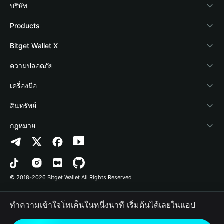
บริษัท
เกี่ยวกับ Bitget Wallet
Products
Blog
Crypto Card
Bitget Wallet X
Academy
Stablecoin Earn
นักพัฒนา
ความปลอดภัย
ข่าวสารด้านคริปโต
Payfi Crypto
เชื่อมต่อ Wallet
Protection Fund
เครื่องมือ
ศูนย์ช่วยเหลือ
Crypto Swap API
Bitget Wallet Pay
เทคโนโลยีความปลอดภัย
ซื้อคริปโต
สินทรัพย์
ติดต่อเรา
Altcoin Season Index
ลิสต์โปรเจกต์
การตรวจจับการอนุญาต
Arbitrum
กฎหมาย
ทรัพยากรข้อมูลของแบรนด์
Prediction Markets
การตรวจจับสัญญา
Avalanche
นโยบายความเป็นส่วนตัว
อาชีพ
DApp
การโอนเป็นชุด
Bitcoin
ข้อตกลงในการใช้บริการ
© 2018-2026 Bitget Wallet All Rights Reserved
การยืนยันช่องทางอย่างเป็นทางการ
Trade
BNB Chain
Risk Disclosure
ทำความเข้าใจโทเค็นในหนึ่งนาที เริ่มต้นได้เลยในแอป
RWA
Polygon