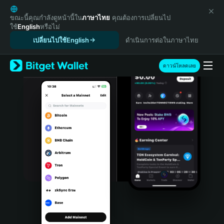
English
日本語
ขณะนี้คุณกำลังดูหน้านี้ใน
ภาษาไทย
คุณต้องการเปลี่ยนไป
ใช้
English
หรือไม่
Tiếng Việt
เปลี่ยนไปใช้English
ดำเนินการต่อในภาษาไทย
Русский
Español (Latinoamérica)
Türkçe
ดาวน์โหลดเลย
Italiano
Français
Deutsch
简体中文
繁體中文
Português (Portugal)
Bahasa Indonesia
ภาษาไทย
हिन्दी
বাংলা
Español
Português (Brasil)
Español (Argentina)