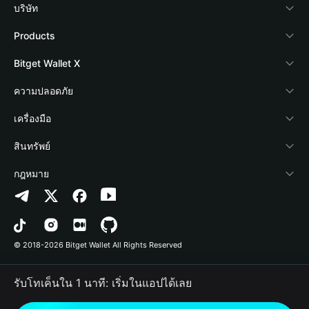
บริษัท
เกี่ยวกับ Bitget Wallet
Products
Blog
Crypto Card
Bitget Wallet X
Academy
Stablecoin Earn
นักพัฒนา
ความปลอดภัย
ข่าวสารด้านคริปโต
Payfi Crypto
เชื่อมต่อ Wallet
Protection Fund
เครื่องมือ
ศูนย์ช่วยเหลือ
Crypto Swap API
Bitget Wallet Pay
เทคโนโลยีความปลอดภัย
ซื้อคริปโต
สินทรัพย์
ติดต่อเรา
Altcoin Season Index
ลิสต์โปรเจกต์
การตรวจจับการอนุญาต
Arbitrum
กฎหมาย
ทรัพยากรข้อมูลของแบรนด์
Prediction Markets
การตรวจจับสัญญา
Avalanche
นโยบายความเป็นส่วนตัว
อาชีพ
DApp
การโอนเป็นชุด
Bitcoin
ข้อตกลงในการใช้บริการ
© 2018-2026 Bitget Wallet All Rights Reserved
การยืนยันช่องทางอย่างเป็นทางการ
Trade
BNB Chain
Risk Disclosure
รับโทเค็นใน 1 นาที: เริ่มในแอปได้เลย
RWA
Polygon