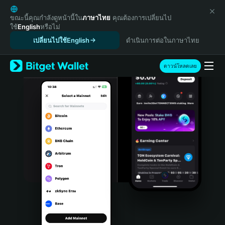
English
日本語
ขณะนี้คุณกำลังดูหน้านี้ใน
ภาษาไทย
คุณต้องการเปลี่ยนไป
ใช้
English
หรือไม่
Tiếng Việt
เปลี่ยนไปใช้English
ดำเนินการต่อในภาษาไทย
Русский
Español (Latinoamérica)
Türkçe
ดาวน์โหลดเลย
Italiano
Français
Deutsch
简体中文
繁體中文
Português (Portugal)
Bahasa Indonesia
ภาษาไทย
हिन्दी
বাংলা
Español
Português (Brasil)
Español (Argentina)