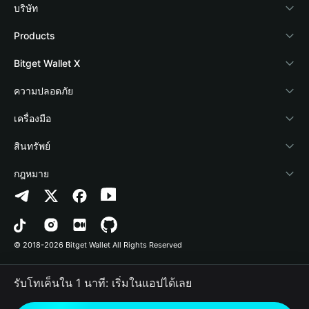
บริษัท
เกี่ยวกับ Bitget Wallet
Products
Blog
Crypto Card
Bitget Wallet X
Academy
Stablecoin Earn
นักพัฒนา
ความปลอดภัย
ข่าวสารด้านคริปโต
Payfi Crypto
เชื่อมต่อ Wallet
Protection Fund
เครื่องมือ
ศูนย์ช่วยเหลือ
Crypto Swap API
Bitget Wallet Pay
เทคโนโลยีความปลอดภัย
ซื้อคริปโต
สินทรัพย์
ติดต่อเรา
Altcoin Season Index
ลิสต์โปรเจกต์
การตรวจจับการอนุญาต
Arbitrum
กฎหมาย
ทรัพยากรข้อมูลของแบรนด์
Prediction Markets
การตรวจจับสัญญา
Avalanche
นโยบายความเป็นส่วนตัว
อาชีพ
DApp
การโอนเป็นชุด
Bitcoin
ข้อตกลงในการใช้บริการ
© 2018-2026 Bitget Wallet All Rights Reserved
การยืนยันช่องทางอย่างเป็นทางการ
Trade
BNB Chain
Risk Disclosure
รับโทเค็นใน 1 นาที: เริ่มในแอปได้เลย
RWA
Polygon