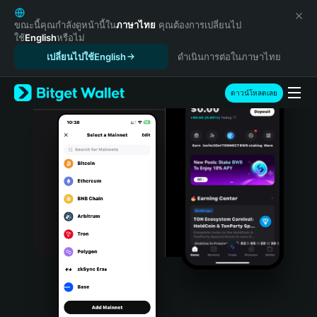
English
日本語
ขณะนี้คุณกำลังดูหน้านี้ใน
ภาษาไทย
คุณต้องการเปลี่ยนไป
ใช้
English
หรือไม่
Tiếng Việt
เปลี่ยนไปใช้English
ดำเนินการต่อในภาษาไทย
Русский
Español (Latinoamérica)
Türkçe
ดาวน์โหลดเลย
Italiano
Français
Deutsch
简体中文
繁體中文
Português (Portugal)
Bahasa Indonesia
ภาษาไทย
हिन्दी
বাংলা
Español
Português (Brasil)
Español (Argentina)