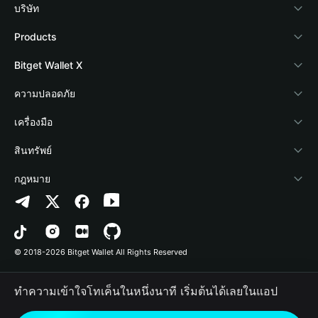
บริษัท
เกี่ยวกับ Bitget Wallet
Products
Blog
Crypto Card
Bitget Wallet X
Academy
Stablecoin Earn
นักพัฒนา
ความปลอดภัย
ข่าวสารด้านคริปโต
Payfi Crypto
เชื่อมต่อ Wallet
Protection Fund
เครื่องมือ
ศูนย์ช่วยเหลือ
Crypto Swap API
Bitget Wallet Pay
เทคโนโลยีความปลอดภัย
ซื้อคริปโต
สินทรัพย์
ติดต่อเรา
Altcoin Season Index
ลิสต์โปรเจกต์
การตรวจจับการอนุญาต
Arbitrum
กฎหมาย
ทรัพยากรข้อมูลของแบรนด์
Prediction Markets
การตรวจจับสัญญา
Avalanche
นโยบายความเป็นส่วนตัว
อาชีพ
DApp
การโอนเป็นชุด
Bitcoin
ข้อตกลงในการใช้บริการ
© 2018-2026 Bitget Wallet All Rights Reserved
การยืนยันช่องทางอย่างเป็นทางการ
Trade
BNB Chain
Risk Disclosure
ทำความเข้าใจโทเค็นในหนึ่งนาที เริ่มต้นได้เลยในแอป
RWA
Polygon