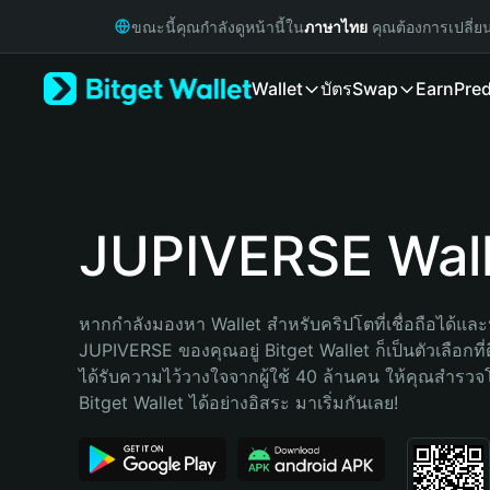
English
ขณะนี้คุณกำลังดูหน้านี้ใน
ภาษาไทย
คุณต้องการเปลี่ย
日本語
Tiếng Việt
Wallet
บัตร
Swap
Earn
Pred
Русский
Español (Latinoamérica)
Türkçe
Italiano
Français
Deutsch
JUPIVERSE Wall
简体中文
繁體中文
Português (Portugal)
หากกำลังมองหา Wallet สำหรับคริปโตที่เชื่อถือได้และป
Bahasa Indonesia
JUPIVERSE ของคุณอยู่ Bitget Wallet ก็เป็นตัวเลือกที่ด
ภาษาไทย
ได้รับความไว้วางใจจากผู้ใช้ 40 ล้านคน ให้คุณสำรว
हिन्दी
Bitget Wallet ได้อย่างอิสระ มาเริ่มกันเลย!
বাংলা
Español
Português (Brasil)
Español (Argentina)