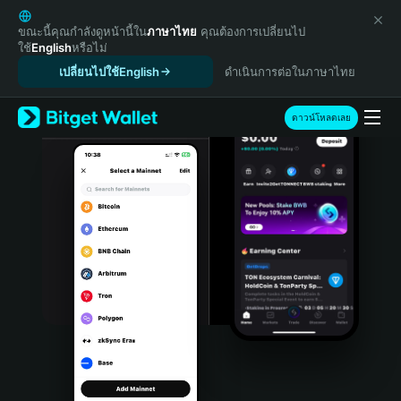
English
日本語
ขณะนี้คุณกำลังดูหน้านี้ใน
ภาษาไทย
คุณต้องการเปลี่ยนไป
ใช้
English
หรือไม่
Tiếng Việt
เปลี่ยนไปใช้English
ดำเนินการต่อในภาษาไทย
Русский
Español (Latinoamérica)
Türkçe
ดาวน์โหลดเลย
Italiano
Français
Deutsch
简体中文
繁體中文
Português (Portugal)
Bahasa Indonesia
ภาษาไทย
हिन्दी
বাংলা
Español
Português (Brasil)
Español (Argentina)