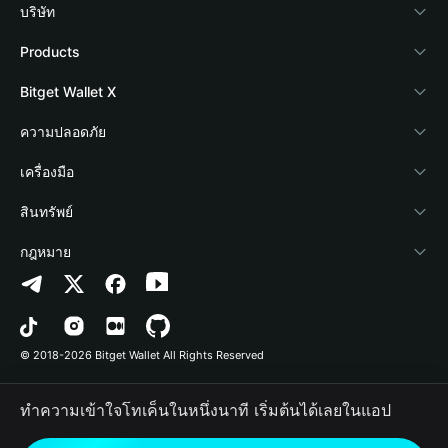
บริษัท
เกี่ยวกับ Bitget Wallet
Products
Blog
Crypto Card
Bitget Wallet X
Academy
Stablecoin Earn
นักพัฒนา
ความปลอดภัย
ข่าวสารด้านคริปโต
Payfi Crypto
เชื่อมต่อ Wallet
Protection Fund
เครื่องมือ
ศูนย์ช่วยเหลือ
Crypto Swap API
Bitget Wallet Pay
เทคโนโลยีความปลอดภัย
ซื้อคริปโต
สินทรัพย์
ติดต่อเรา
Altcoin Season Index
ลิสต์โปรเจกต์
การตรวจจับการอนุญาต
Arbitrum
กฎหมาย
ทรัพยากรข้อมูลของแบรนด์
Prediction Markets
การตรวจจับสัญญา
Avalanche
นโยบายความเป็นส่วนตัว
อาชีพ
DApp
การโอนเป็นชุด
Bitcoin
ข้อตกลงในการใช้บริการ
© 2018-2026 Bitget Wallet All Rights Reserved
การยืนยันช่องทางอย่างเป็นทางการ
Trade
BNB Chain
Risk Disclosure
ทำความเข้าใจโทเค็นในหนึ่งนาที เริ่มต้นได้เลยในแอป
RWA
Polygon