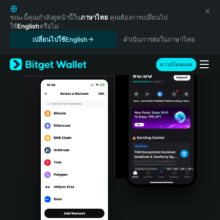
English
日本語
ขณะนี้คุณกำลังดูหน้านี้ใน
ภาษาไทย
คุณต้องการเปลี่ยนไป
ใช้
English
หรือไม่
Tiếng Việt
เปลี่ยนไปใช้English
ดำเนินการต่อในภาษาไทย
Русский
Español (Latinoamérica)
Türkçe
ดาวน์โหลดเลย
Italiano
Français
Deutsch
简体中文
繁體中文
Português (Portugal)
Bahasa Indonesia
ภาษาไทย
हिन्दी
বাংলা
Español
Português (Brasil)
Español (Argentina)