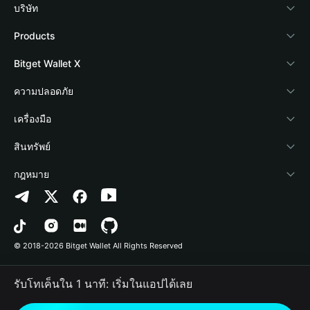
บริษัท
เกี่ยวกับ Bitget Wallet
Products
Blog
Crypto Card
Bitget Wallet X
Academy
Stablecoin Earn
นักพัฒนา
ความปลอดภัย
ข่าวสารด้านคริปโต
Payfi Crypto
เชื่อมต่อ Wallet
Protection Fund
เครื่องมือ
ศูนย์ช่วยเหลือ
Crypto Swap API
Bitget Wallet Pay
เทคโนโลยีความปลอดภัย
ซื้อคริปโต
สินทรัพย์
ติดต่อเรา
Altcoin Season Index
ลิสต์โปรเจกต์
การตรวจจับการอนุญาต
Arbitrum
กฎหมาย
ทรัพยากรข้อมูลของแบรนด์
Prediction Markets
การตรวจจับสัญญา
Avalanche
นโยบายความเป็นส่วนตัว
อาชีพ
DApp
การโอนเป็นชุด
Bitcoin
ข้อตกลงในการใช้บริการ
© 2018-2026 Bitget Wallet All Rights Reserved
การยืนยันช่องทางอย่างเป็นทางการ
Trade
BNB Chain
Risk Disclosure
รับโทเค็นใน 1 นาที: เริ่มในแอปได้เลย
RWA
Polygon